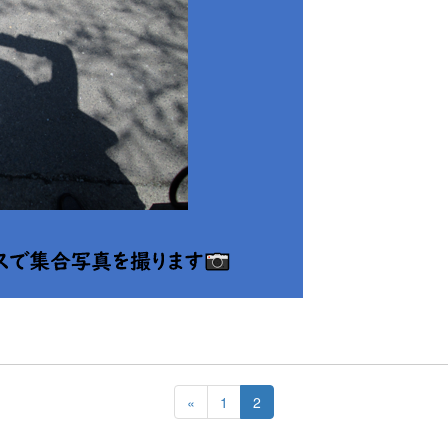
«
1
2