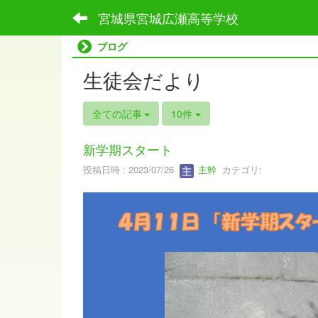
宮城県宮城広瀬高等学校
ブログ
生徒会だより
全ての記事
10件
新学期スタート
投稿日時 : 2023/07/26
主幹
カテゴリ: