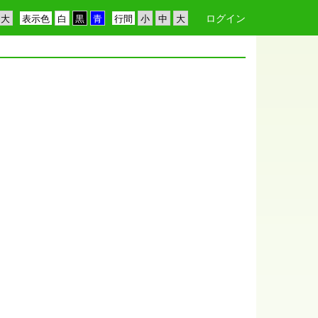
ログイン
表示色
行間