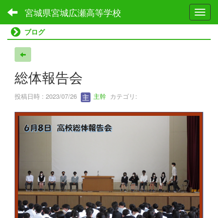
宮城県宮城広瀬高等学校
Toggl
ブログ
総体報告会
投稿日時 : 2023/07/26
主幹
カテゴリ: