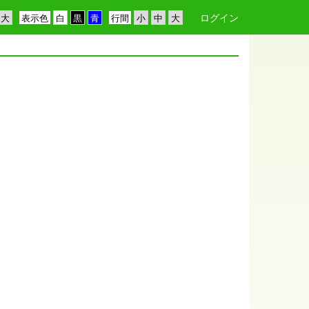
ログイン
表示色
行間