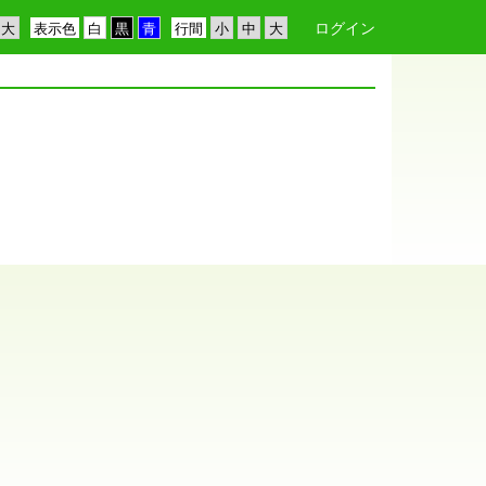
ログイン
表示色
行間