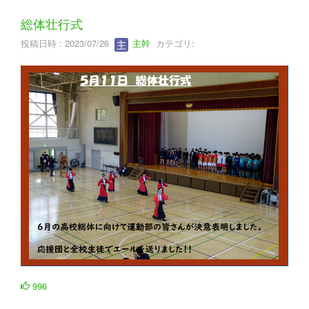
総体壮行式
投稿日時 : 2023/07/26
主幹
カテゴリ:
996