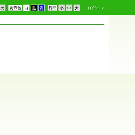
ログイン
表示色
行間