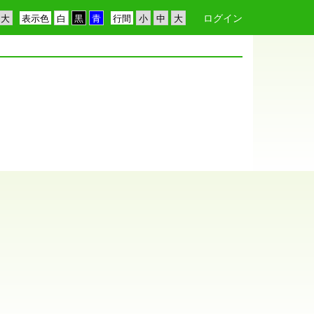
ログイン
表示色
行間