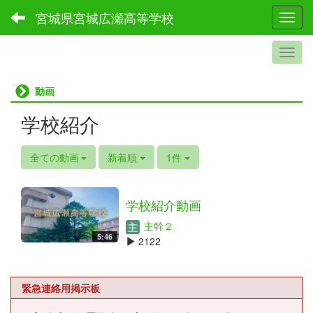
宮城県宮城広瀬高等学校
Toggl
動画
学校紹介
全ての動画
新着順
1件
学校紹介動画
主幹２
5:46
2122
緊急連絡用掲示板