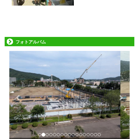
フォトアルバム
p
n
r
e
e
x
v
t
i
o
u
s