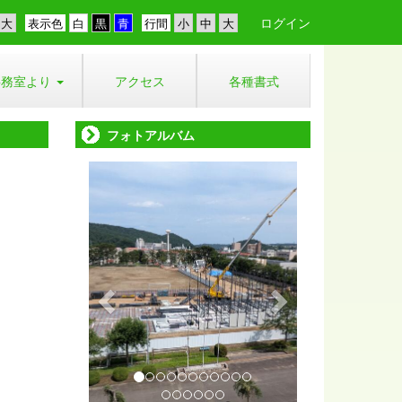
ログイン
表示色
行間
事務室より
アクセス
各種書式
フォトアルバム
p
n
r
e
e
x
v
t
i
o
u
s