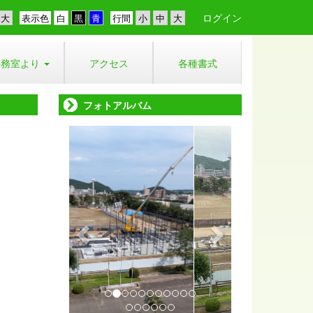
ログイン
表示色
行間
事務室より
アクセス
各種書式
フォトアルバム
p
n
r
e
e
x
v
t
i
o
u
s