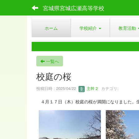
宮城県宮城広瀬高等学校
ホーム
学校紹介
教育活動
一覧へ
校庭の桜
投稿日時 : 2025/04/22
主幹２
カテゴリ:
４月１７日（木）校庭の桜が満開になりました。生