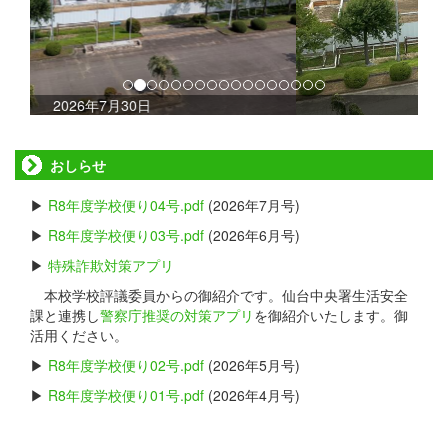
s
2026年7月15日
おしらせ
▶
R8年度学校便り04号.pdf
(2026年7月号)
▶
R8年度学校便り03号.pdf
(2026年6月号)
▶
特殊詐欺対策アプリ
本校学校評議委員からの御紹介です。仙台中央署生活安全
課と連携し
警察庁推奨の対策アプリ
を御紹介いたします。御
活用ください。
▶
R8年度学校便り02号.pdf
(2026年5月号)
▶
R8年度学校便り01号.pdf
(2026年4月号)