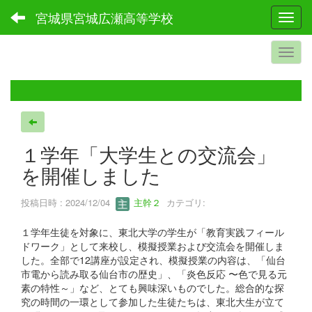
宮城県宮城広瀬高等学校
Toggl
１学年「大学生との交流会」
を開催しました
投稿日時 : 2024/12/04
主幹２
カテゴリ:
１学年生徒を対象に、東北大学の学生が「教育実践フィール
ドワーク」として来校し、模擬授業および交流会を開催しま
した。全部で12講座が設定され、模擬授業の内容は、「仙台
市電から読み取る仙台市の歴史」、「炎色反応 〜色で見る元
素の特性～」など、とても興味深いものでした。総合的な探
究の時間の一環として参加した生徒たちは、東北大生が立て