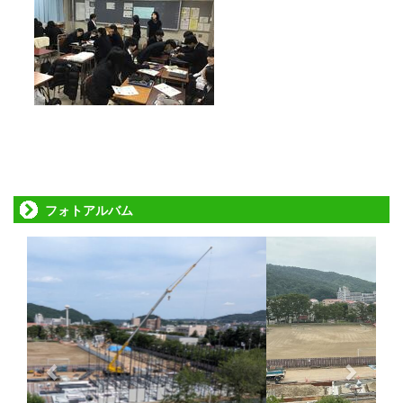
フォトアルバム
p
n
r
e
e
x
v
t
i
o
u