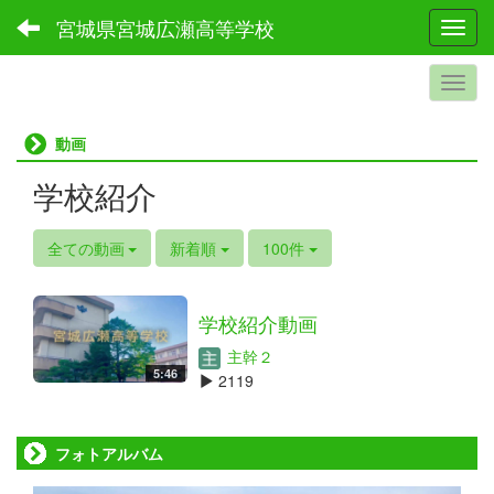
宮城県宮城広瀬高等学校
Toggl
動画
学校紹介
全ての動画
新着順
100件
学校紹介動画
主幹２
5:46
2119
フォトアルバム