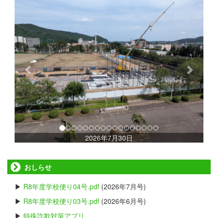
p
n
r
e
e
x
v
t
i
o
u
s
2026年7月30日
おしらせ
▶
R8年度学校便り04号.pdf
(2026年7月号)
▶
R8年度学校便り03号.pdf
(2026年6月号)
▶
特殊詐欺対策アプリ