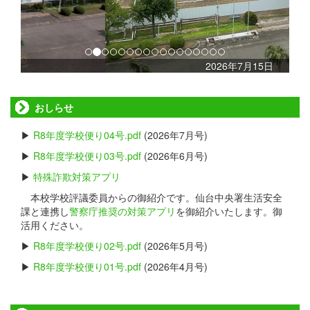
s
2026年7月15日
おしらせ
▶
R8年度学校便り04号.pdf
(2026年7月号)
▶
R8年度学校便り03号.pdf
(2026年6月号)
▶
特殊詐欺対策アプリ
本校学校評議委員からの御紹介です。仙台中央署生活安全
課と連携し
警察庁推奨の対策アプリ
を御紹介いたします。御
活用ください。
▶
R8年度学校便り02号.pdf
(2026年5月号)
▶
R8年度学校便り01号.pdf
(2026年4月号)