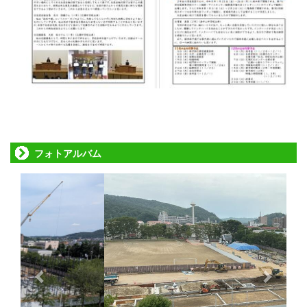
フォトアルバム
p
n
r
e
e
x
v
t
i
o
u