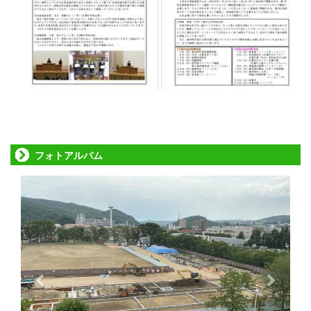
フォトアルバム
p
n
r
e
e
x
v
t
i
o
u