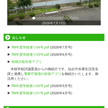
s
2026年7月15日
おしらせ
▶
R8年度学校便り04号.pdf
(2026年7月号)
▶
R8年度学校便り03号.pdf
(2026年6月号)
▶
特殊詐欺対策アプリ
本校学校評議委員からの御紹介です。仙台中央署生活安全
課と連携し
警察庁推奨の対策アプリ
を御紹介いたします。御
活用ください。
▶
R8年度学校便り02号.pdf
(2026年5月号)
▶
R8年度学校便り01号.pdf
(2026年4月号)