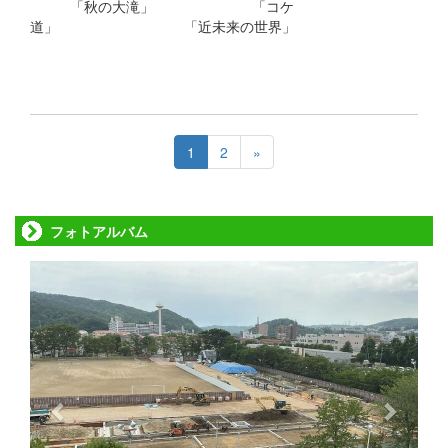
「秋の大滝」 「コケ
道」 「近未来の世界」
1
2
»
フォトアルバム
p
n
r
e
e
x
v
t
i
o
u