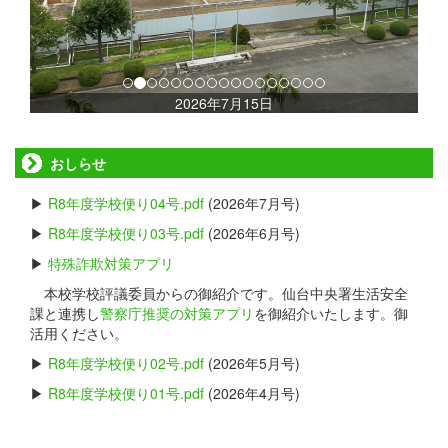
s
2026年7月15日
おしらせ
▶
R8年度学校便り04号.pdf
(2026年7月号)
▶
R8年度学校便り03号.pdf
(2026年6月号)
▶
特殊詐欺対策アプリ
本校学校評議委員からの御紹介です。仙台中央署生活安全
課と連携し
警察庁推奨の対策アプリ
を御紹介いたします。御
活用ください。
▶
R8年度学校便り02号.pdf
(2026年5月号)
▶
R8年度学校便り01号.pdf
(2026年4月号)