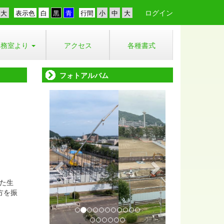
ログイン
表示色
行間
事務室より
アクセス
各種書式
フォトアルバム
p
n
r
e
e
x
v
t
i
o
u
った生
方を振
s