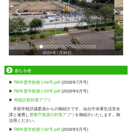
i
o
u
s
2026年7月15日
おしらせ
▶
R8年度学校便り04号.pdf
(2026年7月号)
▶
R8年度学校便り03号.pdf
(2026年6月号)
▶
特殊詐欺対策アプリ
本校学校評議委員からの御紹介です。仙台中央署生活安全
課と連携し
警察庁推奨の対策アプリ
を御紹介いたします。御
活用ください。
▶
R8年度学校便り02号.pdf
(2026年5月号)