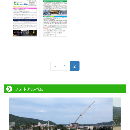
«
1
2
フォトアルバム
p
n
r
e
e
x
v
t