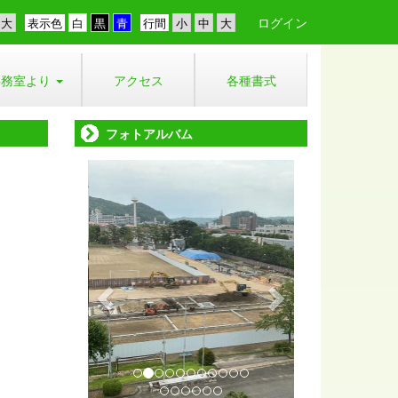
ログイン
表示色
行間
事務室より
アクセス
各種書式
フォトアルバム
p
n
r
e
e
x
v
t
i
o
u
s