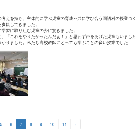
考えを持ち、主体的に学ぶ児童の育成～共に学び合う国語科の授業づ
を参観してきました。
学習に取り組む児童の姿に驚きました。
、「これをやりたかったんだぁ！」と思わず声をあげた児童もいまし
分かりました。私たち高校教師にとっても学ぶことの多い授業でした。
5
6
7
8
9
10
11
»