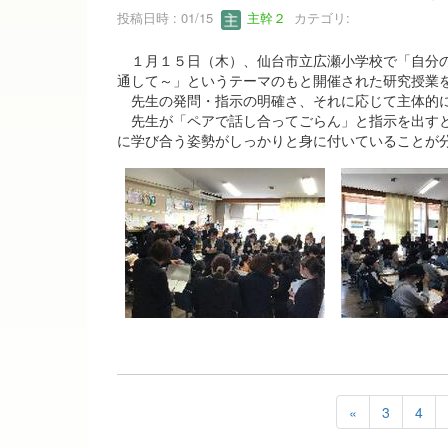
投稿日時 : 01/15
主幹２
カテゴリ:
１月１５日（木）、仙台市立広瀬小学校で「自分の
通して～」というテーマのもと開催された研究授業
先生の発問・指示の明確さ、それに応じて主体的に
先生が「ペアで話し合ってごらん」と指示を出すと
に学び合う姿勢がしっかりと身に付いていることが
«
3
4