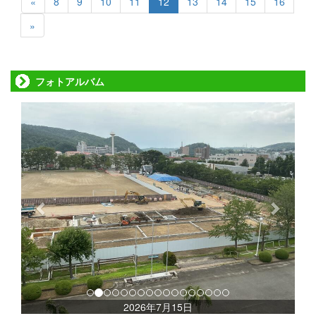
«
8
9
10
11
12
13
14
15
16
»
フォトアルバム
p
n
r
e
e
x
v
t
i
o
u
s
2026年7月15日