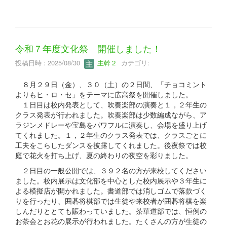
令和７年度文化祭 開催しました！
投稿日時 : 2025/08/30
主幹２
カテゴリ:
８月２９日（金）、３０（土）の２日間、「チョコミント
よりもヒ・ロ・セ」をテーマに広高祭を開催しました。
１日目は校内発表として、吹奏楽部の演奏と１，２年生の
クラス発表が行われました。吹奏楽部は少数編成ながら、ア
ラジンメドレーや宝島をパワフルに演奏し、会場を盛り上げ
てくれました。１，２年生のクラス発表では、クラスごとに
工夫をこらしたダンスを披露してくれました。後夜祭では校
庭で花火を打ち上げ、夏の終わりの夜空を彩りました。
２日目の一般公開では、３９２名の方が来校してください
ました。校内展示は文化部を中心とした校内展示や３年生に
よる模擬店が開かれました。書道部では消しゴムで落款づく
りを行ったり、囲碁将棋部では生徒や来校者が囲碁将棋を楽
しんだりととても賑わっていました。茶華道部では、恒例の
お茶会とお花の展示が行われました。たくさんの方が生徒の